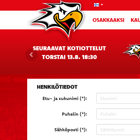
OSAKKAAKSI
KAU
SEURAAVAT KOTIOTTELUT
TORSTAI 13.8. 18:30
HENKILÖTIEDOT
Etu- ja sukunimi (*):
Puhelin (*):
Sähköposti (*):