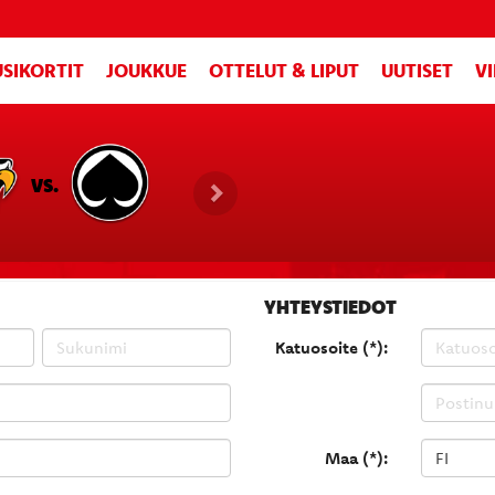
SIKORTIT
JOUKKUE
OTTELUT & LIPUT
UUTISET
V
VS.
YHTEYSTIEDOT
Katuosoite (*):
Maa (*):