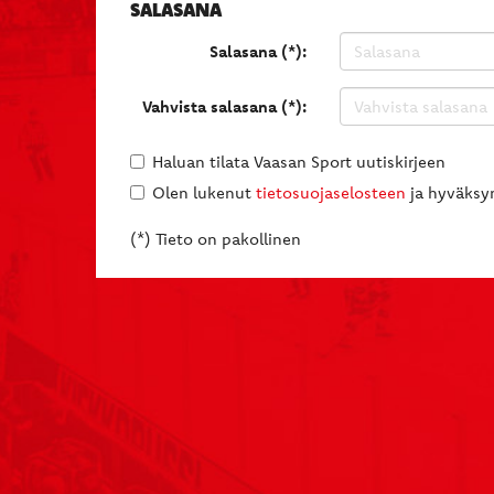
SALASANA
Salasana (*):
Vahvista salasana (*):
Haluan tilata Vaasan Sport uutiskirjeen
Olen lukenut
tietosuojaselosteen
ja hyväksyn
(*) Tieto on pakollinen