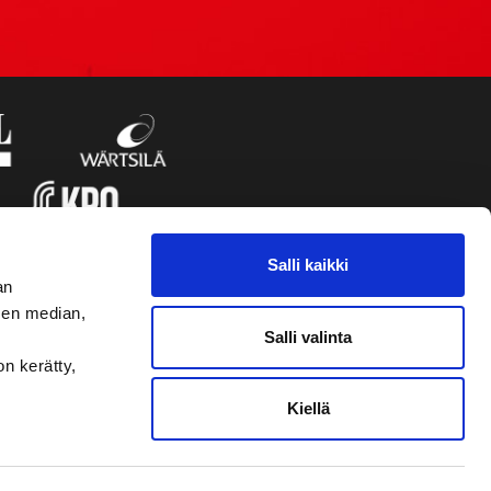
Salli kaikki
an
sen median,
Salli valinta
on kerätty,
Kiellä
VAASAN SPORT UUTISKIRJE