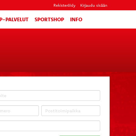
Rekisteröidy
Kirjaudu sisään
IP-PALVELUT
SPORTSHOP
INFO