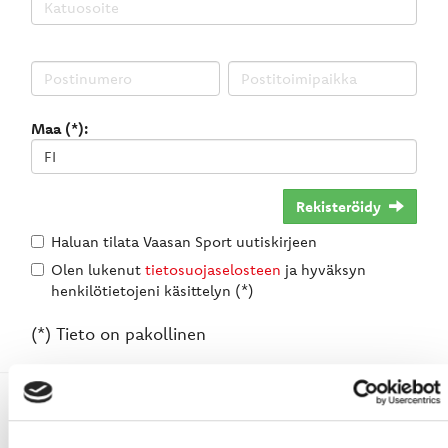
Maa (*):
Rekisteröidy
Haluan tilata Vaasan Sport uutiskirjeen
Olen lukenut
tietosuojaselosteen
ja hyväksyn
henkilötietojeni käsittelyn (*)
(*) Tieto on pakollinen