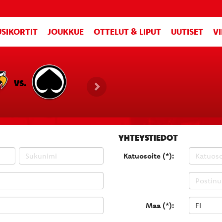
SIKORTIT
JOUKKUE
OTTELUT & LIPUT
UUTISET
V
VS.
YHTEYSTIEDOT
Katuosoite (*):
Maa (*):