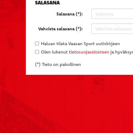
SALASANA
Salasana (*):
Vahvista salasana (*):
Haluan tilata Vaasan Sport uutiskirjeen
Olen lukenut
tietosuojaselosteen
ja hyväksyn
(*) Tieto on pakollinen