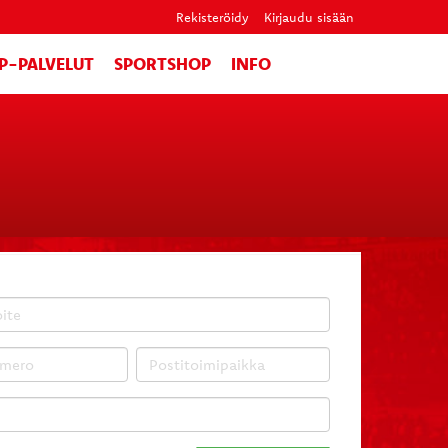
Rekisteröidy
Kirjaudu sisään
IP-PALVELUT
SPORTSHOP
INFO