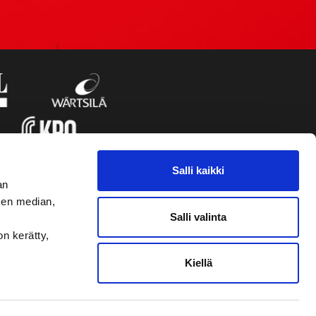
Salli kaikki
an
sen median,
Salli valinta
on kerätty,
Kiellä
VAASAN SPORT UUTISKIRJE