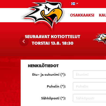
OSAKKAAKSI
KAU
SEURAAVAT KOTIOTTELUT
TORSTAI 13.8. 18:30
HENKILÖTIEDOT
Etu- ja sukunimi (*):
Puhelin (*):
Sähköposti (*):