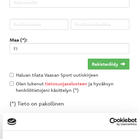
Maa (*):
Rekisteröidy
Haluan tilata Vaasan Sport uutiskirjeen
Olen lukenut
tietosuojaselosteen
ja hyväksyn
henkilötietojeni käsittelyn (*)
(*) Tieto on pakollinen