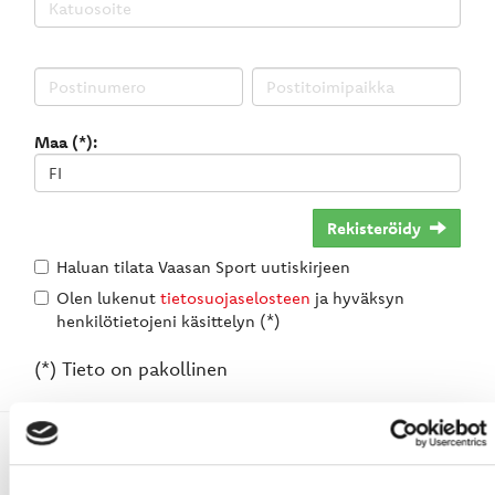
Maa (*):
Rekisteröidy
Haluan tilata Vaasan Sport uutiskirjeen
Olen lukenut
tietosuojaselosteen
ja hyväksyn
henkilötietojeni käsittelyn (*)
(*) Tieto on pakollinen