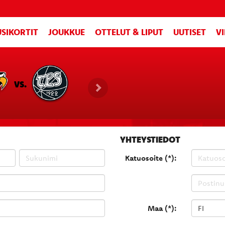
SIKORTIT
JOUKKUE
OTTELUT & LIPUT
UUTISET
V
VS.
YHTEYSTIEDOT
Katuosoite (*):
Maa (*):