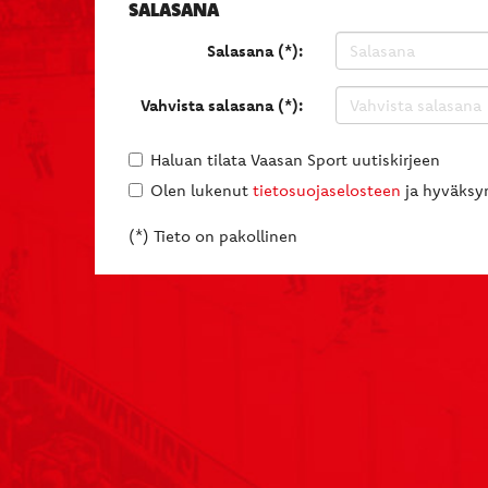
SALASANA
Salasana (*):
Vahvista salasana (*):
Haluan tilata Vaasan Sport uutiskirjeen
Olen lukenut
tietosuojaselosteen
ja hyväksyn
(*) Tieto on pakollinen