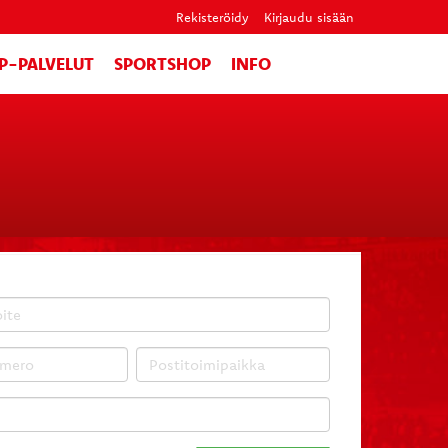
Rekisteröidy
Kirjaudu sisään
IP-PALVELUT
SPORTSHOP
INFO