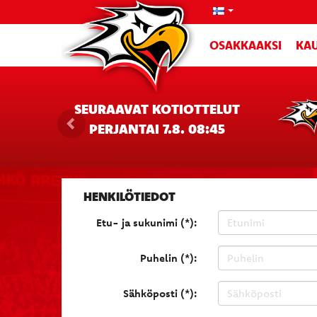
OSAKKAAKSI
KAU
SEURAAVAT KOTIOTTELUT
PERJANTAI 7.8. 08:45
HENKILÖTIEDOT
Etu- ja sukunimi (*):
Puhelin (*):
Sähköposti (*):