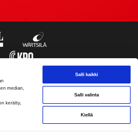
Salli kaikki
an
sen median,
Salli valinta
on kerätty,
Kiellä
VAASAN SPORT UUTISKIRJE