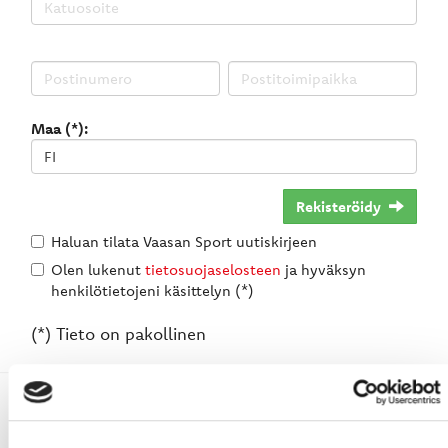
Maa (*):
Rekisteröidy
Haluan tilata Vaasan Sport uutiskirjeen
Olen lukenut
tietosuojaselosteen
ja hyväksyn
henkilötietojeni käsittelyn (*)
(*) Tieto on pakollinen