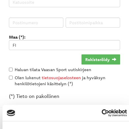
Maa (*):
Rekisteröidy
Haluan tilata Vaasan Sport uutiskirjeen
Olen lukenut
tietosuojaselosteen
ja hyväksyn
henkilötietojeni käsittelyn (*)
(*) Tieto on pakollinen