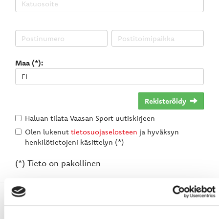
Maa (*):
Rekisteröidy
Haluan tilata Vaasan Sport uutiskirjeen
Olen lukenut
tietosuojaselosteen
ja hyväksyn
henkilötietojeni käsittelyn (*)
(*) Tieto on pakollinen