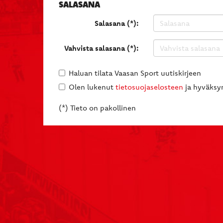
SALASANA
Salasana (*):
Vahvista salasana (*):
Haluan tilata Vaasan Sport uutiskirjeen
Olen lukenut
tietosuojaselosteen
ja hyväksyn
(*) Tieto on pakollinen