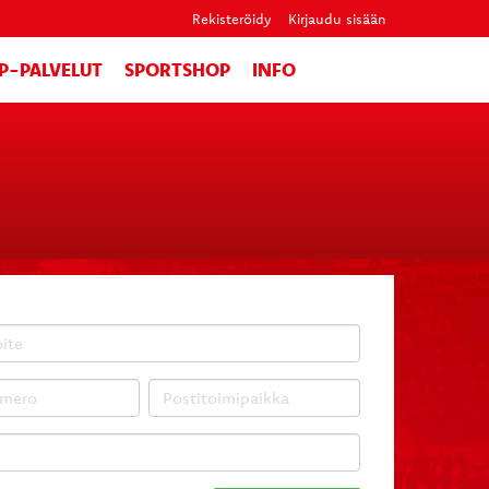
Rekisteröidy
Kirjaudu sisään
IP-PALVELUT
SPORTSHOP
INFO