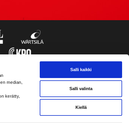
Salli kaikki
an
sen median,
Salli valinta
on kerätty,
Kiellä
VAASAN SPORT UUTISKIRJE