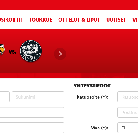
SIKORTIT
JOUKKUE
OTTELUT & LIPUT
UUTISET
V
VS.
YHTEYSTIEDOT
Katuosoite (*):
Maa (*):