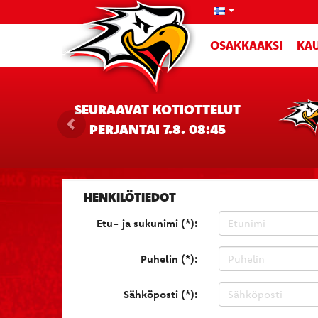
OSAKKAAKSI
KAU
SEURAAVAT KOTIOTTELUT
PERJANTAI 7.8. 08:45
HENKILÖTIEDOT
Etu- ja sukunimi (*):
Puhelin (*):
Sähköposti (*):