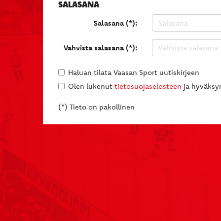
SALASANA
Salasana (*):
Vahvista salasana (*):
Haluan tilata Vaasan Sport uutiskirjeen
Olen lukenut
tietosuojaselosteen
ja hyväksyn
(*) Tieto on pakollinen