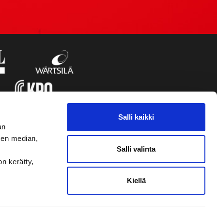
Salli kaikki
an
sen median,
Salli valinta
on kerätty,
Kiellä
VAASAN SPORT UUTISKIRJE