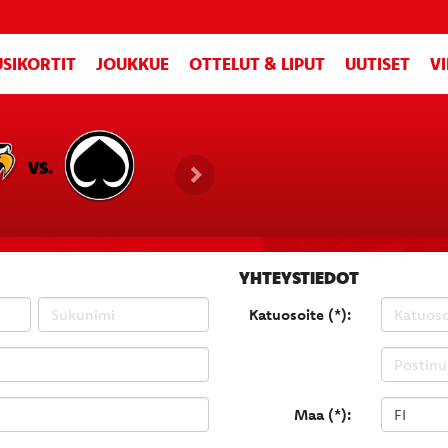
SIKORTIT
JOUKKUE
OTTELUT & LIPUT
UUTISET
V
VS.
YHTEYSTIEDOT
Katuosoite (*):
Maa (*):