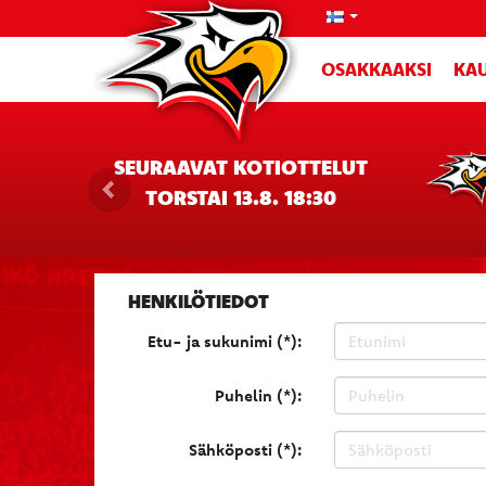
OSAKKAAKSI
KAU
SEURAAVAT KOTIOTTELUT
TORSTAI 13.8. 18:30
HENKILÖTIEDOT
Etu- ja sukunimi (*):
Puhelin (*):
Sähköposti (*):