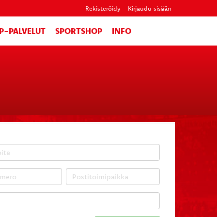
Rekisteröidy
Kirjaudu sisään
IP-PALVELUT
SPORTSHOP
INFO