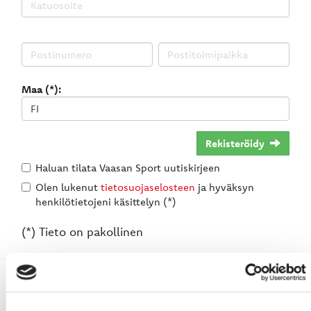
Maa (*):
Rekisteröidy
Haluan tilata Vaasan Sport uutiskirjeen
Olen lukenut
tietosuojaselosteen
ja hyväksyn
henkilötietojeni käsittelyn (*)
(*) Tieto on pakollinen