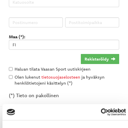
Maa (*):
Rekisteröidy
Haluan tilata Vaasan Sport uutiskirjeen
Olen lukenut
tietosuojaselosteen
ja hyväksyn
henkilötietojeni käsittelyn (*)
(*) Tieto on pakollinen