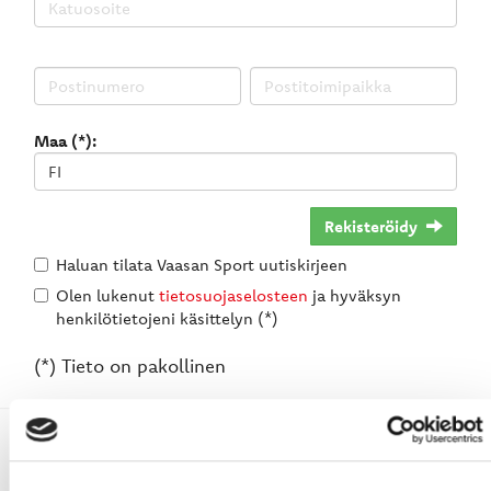
Maa (*):
Rekisteröidy
Haluan tilata Vaasan Sport uutiskirjeen
Olen lukenut
tietosuojaselosteen
ja hyväksyn
henkilötietojeni käsittelyn (*)
(*) Tieto on pakollinen