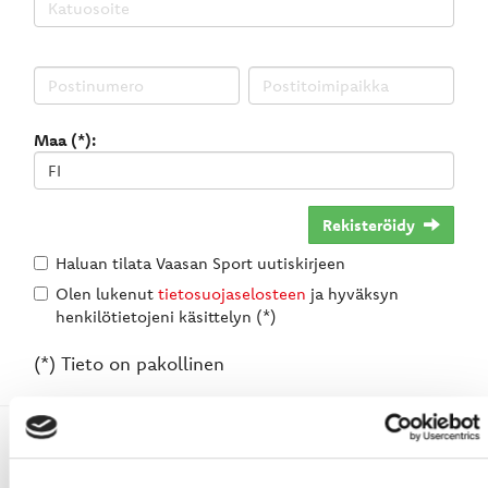
Maa (*):
Rekisteröidy
Haluan tilata Vaasan Sport uutiskirjeen
Olen lukenut
tietosuojaselosteen
ja hyväksyn
henkilötietojeni käsittelyn (*)
(*) Tieto on pakollinen