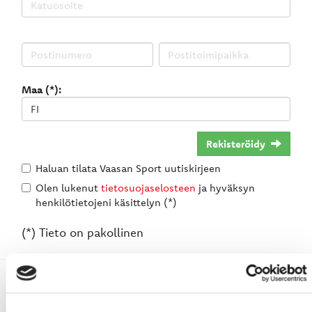
Maa (*):
Rekisteröidy
Haluan tilata Vaasan Sport uutiskirjeen
Olen lukenut
tietosuojaselosteen
ja hyväksyn
henkilötietojeni käsittelyn (*)
(*) Tieto on pakollinen