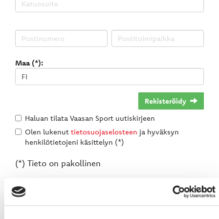
Maa (*):
Rekisteröidy
Haluan tilata Vaasan Sport uutiskirjeen
Olen lukenut
tietosuojaselosteen
ja hyväksyn
henkilötietojeni käsittelyn (*)
(*) Tieto on pakollinen