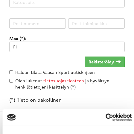
Maa (*):
Rekisteröidy
Haluan tilata Vaasan Sport uutiskirjeen
Olen lukenut
tietosuojaselosteen
ja hyväksyn
henkilötietojeni käsittelyn (*)
(*) Tieto on pakollinen