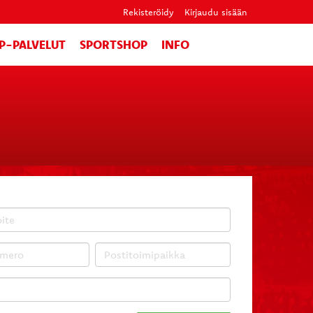
Rekisteröidy
Kirjaudu sisään
IP-PALVELUT
SPORTSHOP
INFO