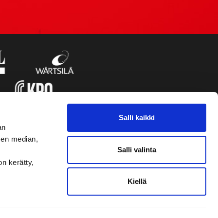
Salli kaikki
an
sen median,
Salli valinta
on kerätty,
Kiellä
VAASAN SPORT UUTISKIRJE