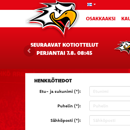
OSAKKAAKSI
KAU
SEURAAVAT KOTIOTTELUT
PERJANTAI 7.8. 08:45
HENKILÖTIEDOT
Etu- ja sukunimi (*):
Puhelin (*):
Sähköposti (*):