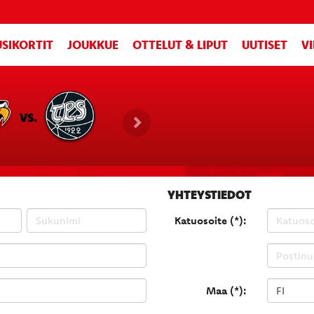
SIKORTIT
JOUKKUE
OTTELUT & LIPUT
UUTISET
V
VS.
YHTEYSTIEDOT
Katuosoite (*):
Maa (*):