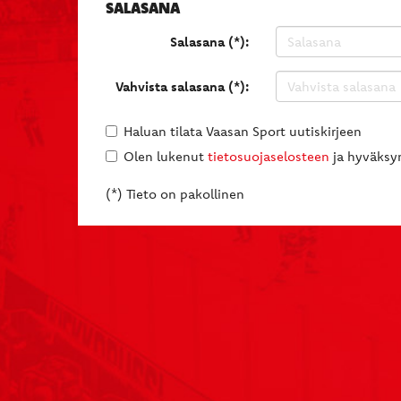
SALASANA
Salasana (*):
Vahvista salasana (*):
Haluan tilata Vaasan Sport uutiskirjeen
Olen lukenut
tietosuojaselosteen
ja hyväksyn
(*) Tieto on pakollinen