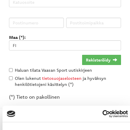
Maa (*):
Rekisteröidy
Haluan tilata Vaasan Sport uutiskirjeen
Olen lukenut
tietosuojaselosteen
ja hyväksyn
henkilötietojeni käsittelyn (*)
(*) Tieto on pakollinen