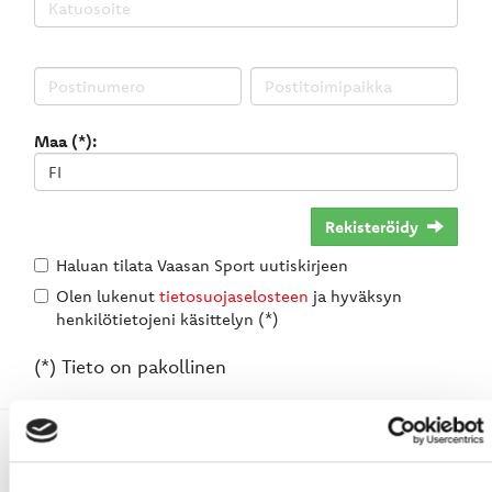
Maa (*):
Rekisteröidy
Haluan tilata Vaasan Sport uutiskirjeen
Olen lukenut
tietosuojaselosteen
ja hyväksyn
henkilötietojeni käsittelyn (*)
(*) Tieto on pakollinen