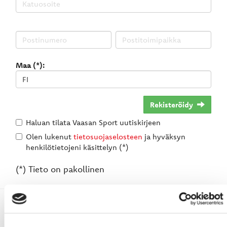
Maa (*):
Rekisteröidy
Haluan tilata Vaasan Sport uutiskirjeen
Olen lukenut
tietosuojaselosteen
ja hyväksyn
henkilötietojeni käsittelyn (*)
(*) Tieto on pakollinen