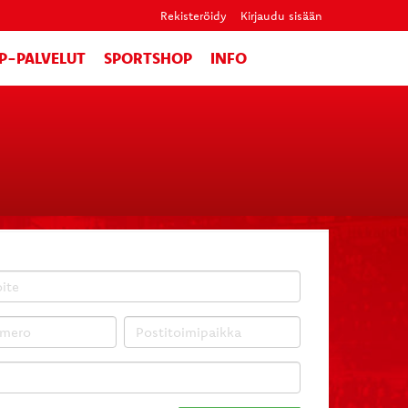
Rekisteröidy
Kirjaudu sisään
IP-PALVELUT
SPORTSHOP
INFO