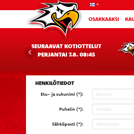
OSAKKAAKSI
KAU
SEURAAVAT KOTIOTTELUT
PERJANTAI 7.8. 08:45
HENKILÖTIEDOT
Etu- ja sukunimi (*):
Puhelin (*):
Sähköposti (*):