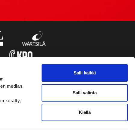
Salli kaikki
an
sen median,
Salli valinta
on kerätty,
Kiellä
VAASAN SPORT UUTISKIRJE