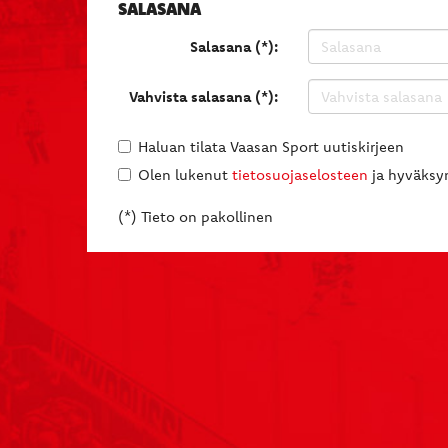
SALASANA
Salasana (*):
Vahvista salasana (*):
Haluan tilata Vaasan Sport uutiskirjeen
Olen lukenut
tietosuojaselosteen
ja hyväksyn
(*) Tieto on pakollinen