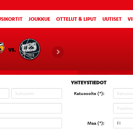
SIKORTIT
JOUKKUE
OTTELUT & LIPUT
UUTISET
V
VS.
YHTEYSTIEDOT
Katuosoite (*):
Maa (*):