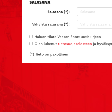
SALASANA
Salasana (*):
Vahvista salasana (*):
Haluan tilata Vaasan Sport uutiskirjeen
Olen lukenut
tietosuojaselosteen
ja hyväksyn
(*) Tieto on pakollinen