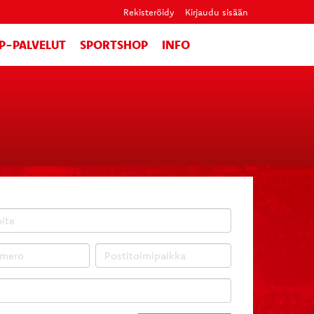
Rekisteröidy
Kirjaudu sisään
IP-PALVELUT
SPORTSHOP
INFO