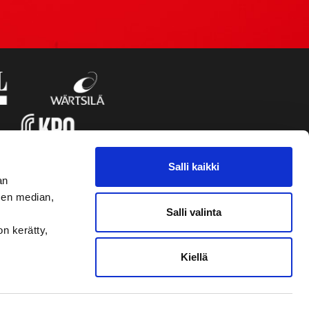
Salli kaikki
an
sen median,
Salli valinta
on kerätty,
Kiellä
VAASAN SPORT UUTISKIRJE