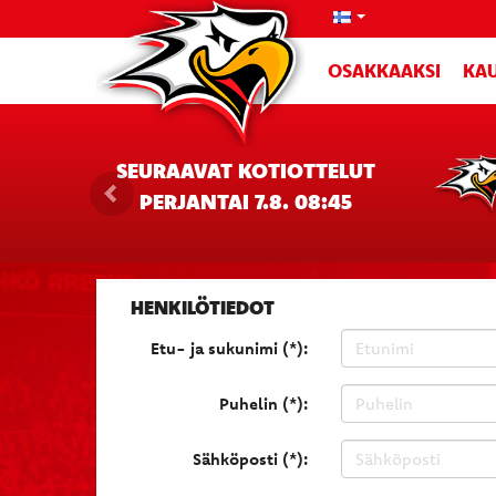
OSAKKAAKSI
KAU
SEURAAVAT KOTIOTTELUT
PERJANTAI 7.8. 08:45
HENKILÖTIEDOT
Etu- ja sukunimi (*):
Puhelin (*):
Sähköposti (*):