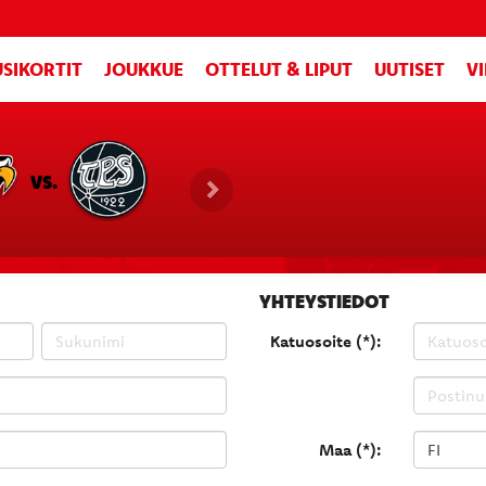
SIKORTIT
JOUKKUE
OTTELUT & LIPUT
UUTISET
V
VS.
YHTEYSTIEDOT
Katuosoite (*):
Maa (*):